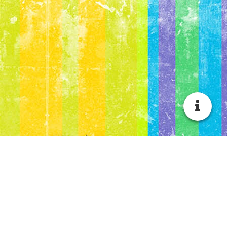
Für KoliBri-Entdecker
und KoliBri-Fans!
Geburtstagsfeiern
Geburtstagsfeier im Atelier KoliBri: